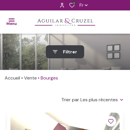
0
Fr
Menu
ACCUEIL
Filtrer
VENTES
ALERTE
Accueil
Vente
Bourges
MAIL
L'AGENCE
Trier par Les plus récentes
CONTACT
ESTIMATION