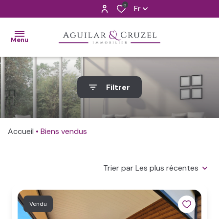
0
Fr
Menu
ACCUEIL
Filtrer
VENTES
ALERTE
Accueil
Biens vendus
MAIL
L'AGENCE
Trier par Les plus récentes
CONTACT
ESTIMATION
Vendu