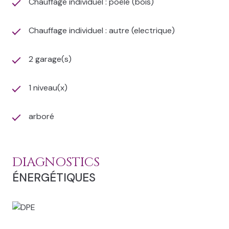
Chauffage individuel : poêle (bois)
commercial enregistré au RSAC Bourges 908 217 961)
Téléphone : 06 58 05 17 36
Chauffage individuel : autre (electrique)
Les informations sur les risques auxquels ce bien est
exposé sont disponibles sur le site
Géorisques
2 garage(s)
1 niveau(x)
arboré
DIAGNOSTICS
ÉNERGÉTIQUES