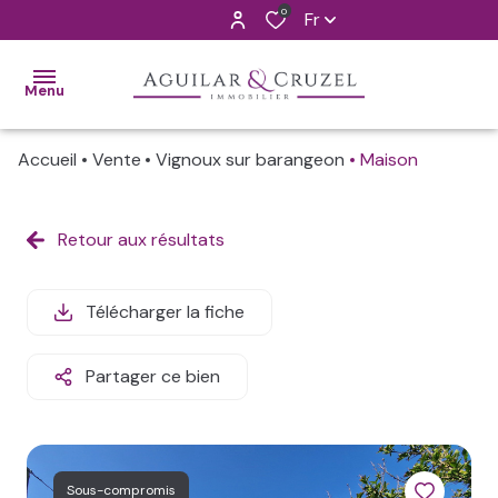
0
Fr
Menu
Accueil
Vente
Vignoux sur barangeon
Maison
ACCUEIL
VENTES
Retour aux résultats
ALERTE
MAIL
Télécharger la fiche
L'AGENCE
Partager ce bien
CONTACT
ESTIMATION
Sous-compromis