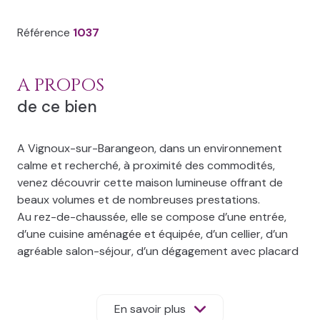
Référence
1037
A PROPOS
de ce bien
A Vignoux-sur-Barangeon, dans un environnement
calme et recherché, à proximité des commodités,
venez découvrir cette maison lumineuse offrant de
beaux volumes et de nombreuses prestations.
Au rez-de-chaussée, elle se compose d’une entrée,
d’une cuisine aménagée et équipée, d’un cellier, d’un
agréable salon-séjour, d’un dégagement avec placard
desservant 4 chambres dont une faisant office de
dressing, une salle d’eau, un WC ainsi qu’une pièce de
rangement pouvant servir de bureau.
En savoir plus
À l’étage, une pièce supplémentaire permet