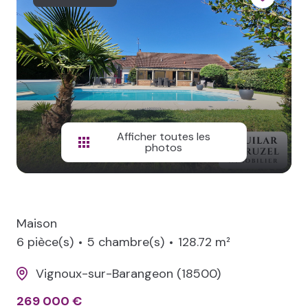
NOS
BIENS
VENDUS
LOCAL
PRO
Afficher toutes les
photos
Maison
6 pièce(s)
5 chambre(s)
128.72 m²
Vignoux-sur-Barangeon (18500)
269 000 €