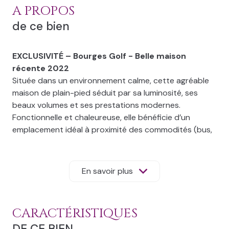
A PROPOS
de ce bien
EXCLUSIVITÉ – Bourges Golf - Belle maison
récente 2022
Située dans un environnement calme, cette agréable
maison de plain-pied séduit par sa luminosité, ses
beaux volumes et ses prestations modernes.
Fonctionnelle et chaleureuse, elle bénéficie d’un
emplacement idéal à proximité des commodités (bus,
écoles, commerces…).
Elle se compose comme suit : une entrée avec placard,
En savoir plus
un WC indépendant, ainsi qu’une spacieuse pièce de
vie comprenant un salon, une salle à manger et une
cuisine aménagée et équipée. Un cellier/buanderie
CARACTÉRISTIQUES
vient compléter cet espace.
DE CE BIEN
Côté nuit, un dégagement dessert trois chambres