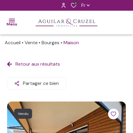
0
Fr
Menu
Accueil
Vente
Bourges
Maison
ACCUEIL
VENTES
Retour aux résultats
ALERTE
MAIL
Partager ce bien
L'AGENCE
CONTACT
Vendu
ESTIMATION