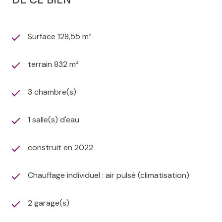
avec placards, une salle d’eau ainsi qu’un second WC
indépendant.
Un double garage attenant complète ce bien.
Surface 128,55 m²
Confort et équipements modernes :
terrain 832 m²
L’ensemble des fenêtres est en double vitrage oscillo-
battant
3 chambre(s)
Volets roulants électriques sur toutes les ouvertures
Fibre optique
Chauffage et climatisation par système air/air gainable
1 salle(s) d'eau
Porte de garage et portail motorisés
Une terrasse avec store banne motorisé
construit en 2022
Extérieurs et annexes :
Chauffage individuel : air pulsé (climatisation)
Double garage
Abri de jardin
Jardin entièrement clos et arboré
2 garage(s)