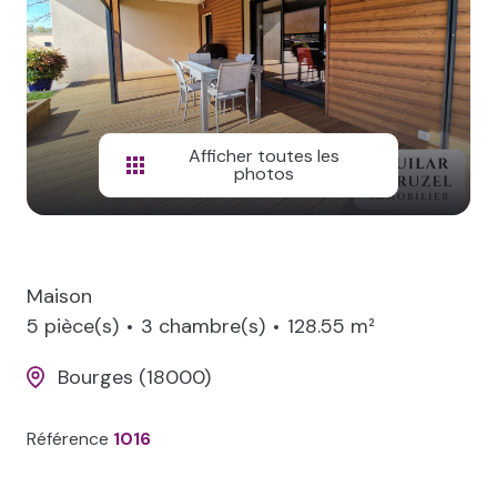
NOS
BIENS
VENDUS
LOCAL
PRO
Afficher toutes les
photos
Maison
5 pièce(s)
3 chambre(s)
128.55 m²
Bourges (18000)
Référence
1016