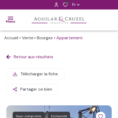
0
Fr
Menu
Accueil
Vente
Bourges
Appartement
ACCUEIL
VENTES
Retour aux résultats
ALERTE
MAIL
Télécharger la fiche
L'AGENCE
Partager ce bien
CONTACT
ESTIMATION
Sous-compromis
Exclusivité