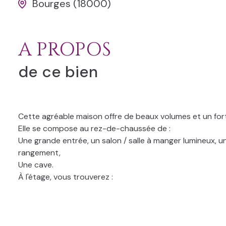
Bourges (18000)
A PROPOS
de ce bien
Cette agréable maison offre de beaux volumes et un fo
Elle se compose au rez-de-chaussée de :
Une grande entrée, un salon / salle à manger lumineux, u
rangement,
Une cave.
À l'étage, vous trouverez :
Un palier aménageable bureau pouvant être aménagé en
Une pièce d’eau avec douche et lavabo,
À l’extérieur, vous profiterez d'une terrassse donnant su
Quartier calme, à proximité des commoditées, écoles, 