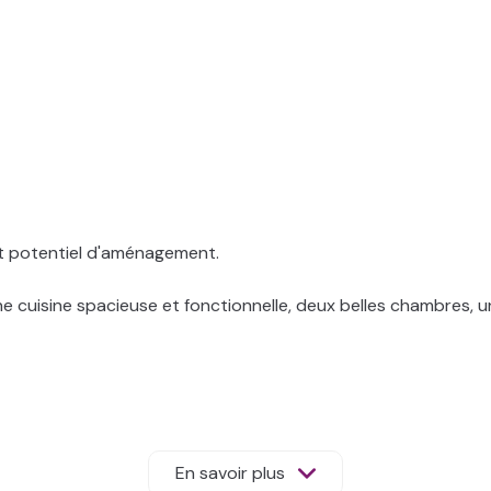
rt potentiel d'aménagement.
ne cuisine spacieuse et fonctionnelle, deux belles chambres, 
 chambre, une troisième chambre,
r un jardin agréable clos et arboré et d’un garage.
En savoir plus
et commerces