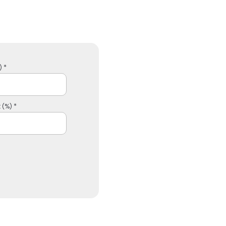
 *
 (%) *