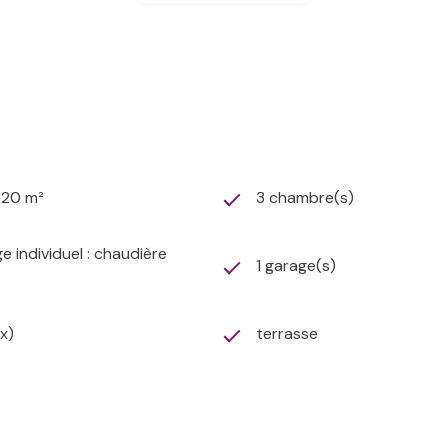
e rénovation avec création d’une chambre supplémentaire.
48
posé sont disponibles sur le site
Géorisques
720 m²
3 chambre(s)
e individuel : chaudière
1 garage(s)
(x)
terrasse