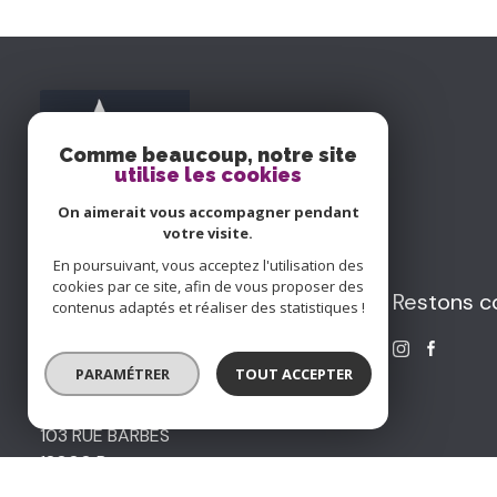
Comme beaucoup, notre site
utilise les cookies
On aimerait vous accompagner pendant
votre visite.
En poursuivant, vous acceptez l'utilisation des
cookies par ce site, afin de vous proposer des
Aguilar & Cruzel
Restons c
contenus adaptés et réaliser des statistiques !
Immobilier
PARAMÉTRER
TOUT ACCEPTER
02 85 29 15 60
bourges@acimmo18.fr
103 RUE BARBES
18000 Bourges