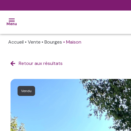
Menu
Accueil
Vente
Bourges
Maison
ACCUEIL
VENTES
Retour aux résultats
ALERTE
MAIL
L'AGENCE
Vendu
CONTACT
ESTIMATION
NOS
BIENS
VENDUS