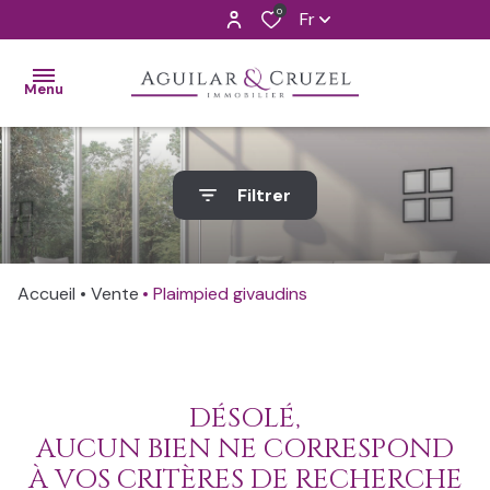
0
Fr
Menu
ACCUEIL
Filtrer
VENTES
ALERTE
Accueil
Vente
Plaimpied givaudins
MAIL
L'AGENCE
CONTACT
DÉSOLÉ,
AUCUN BIEN NE CORRESPOND
ESTIMATION
À VOS CRITÈRES DE RECHERCHE