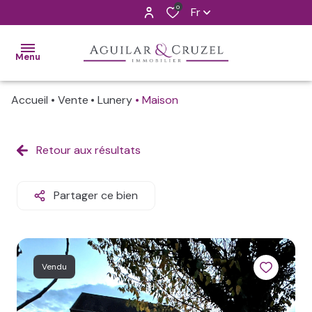
0
Fr
Menu
Accueil
Vente
Lunery
Maison
ACCUEIL
VENTES
Retour aux résultats
ALERTE
MAIL
Partager ce bien
L'AGENCE
CONTACT
Vendu
ESTIMATION