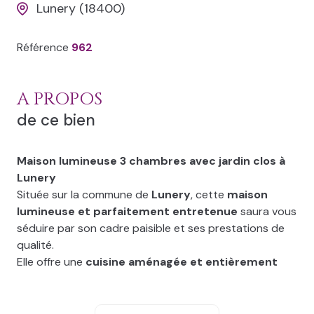
Lunery (18400)
Référence
962
A PROPOS
de ce bien
Maison lumineuse 3 chambres avec jardin clos à
Lunery
Située sur la commune de
Lunery
, cette
maison
lumineuse et parfaitement entretenue
saura vous
séduire par son cadre paisible et ses prestations de
qualité.
Elle offre une
cuisine aménagée et entièrement
équipée
, un
salon chaleureux agrémenté d’un
poêle à bois
, ainsi que
trois chambres
confortables,
une salle d'eau récente ainsi qu'un wc séparé