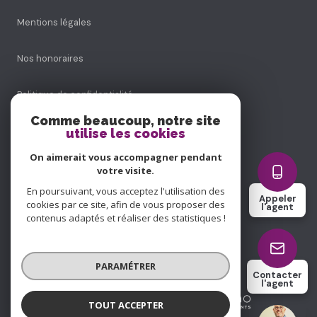
Mentions légales
Nos honoraires
Politique de confidentialité
Comme beaucoup, notre site
Admin
utilise les cookies
On aimerait vous accompagner pendant
Politique RGPD
votre visite.
En poursuivant, vous acceptez l'utilisation des
Appeler
Cookies
cookies par ce site, afin de vous proposer des
l'agent
contenus adaptés et réaliser des statistiques !
© 2026 | Tous droits réservés
PARAMÉTRER
Contacter
l'agent
Réalisé par
TOUT ACCEPTER