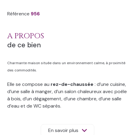
Référence
956
A PROPOS
de ce bien
Charmante maison située dans un environnement calme, à proximité
des commodités.
Elle se compose au
rez-de-chaussée
: d’une cuisine,
d’une salle à manger, d’un salon chaleureux avec poêle
à bois, d’un dégagement, d’une chambre, d’une salle
d’eau et de WC séparés.
À l’
étage
, une seconde chambre complète l’ensemble.
Vous profiterez également d’un
garage
, de
dépendances
et d’une
pièce indépendante
En savoir plus
pouvant être aménagée en studio, bureau ou