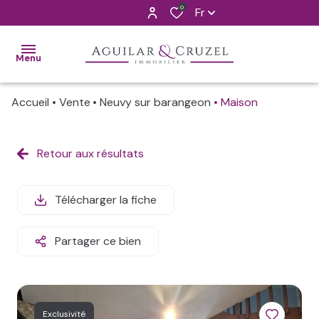
0
Fr
Menu
Accueil
Vente
Neuvy sur barangeon
Maison
ACCUEIL
VENTES
Retour aux résultats
ALERTE
MAIL
Télécharger la fiche
L'AGENCE
Partager ce bien
CONTACT
ESTIMATION
Exclusivité