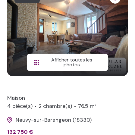
NOS
BIENS
VENDUS
LOCAL
PRO
Afficher toutes les
photos
Maison
4 pièce(s)
2 chambre(s)
76.5 m²
Neuvy-sur-Barangeon (18330)
132 750 €