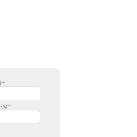
 *
 (%) *