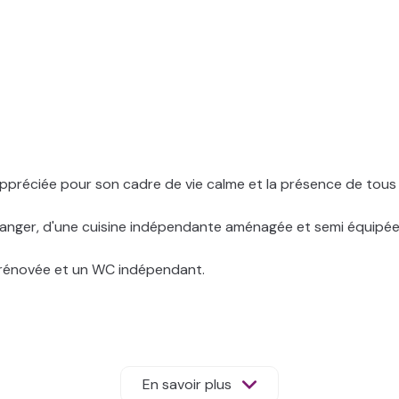
préciée pour son cadre de vie calme et la présence de tous
 manger, d'une cuisine indépendante aménagée et semi équipée
 rénovée et un WC indépendant.
les usage (bureau, rangement, salle de loisirs)
En savoir plus
2, agréable et bien exposé, parfait pour profiter des beaux jo