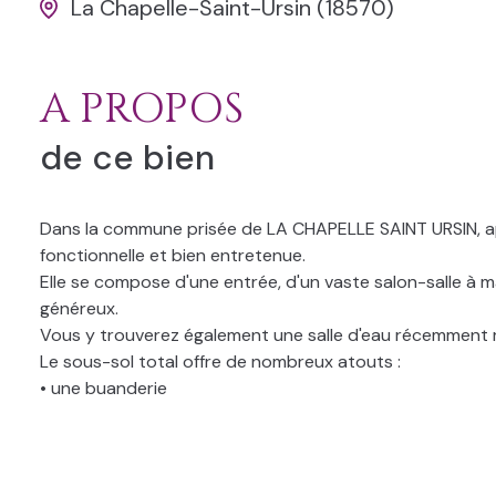
La Chapelle-Saint-Ursin (18570)
A PROPOS
de ce bien
Dans la commune prisée de LA CHAPELLE SAINT URSIN, ap
fonctionnelle et bien entretenue.
Elle se compose d'une entrée, d'un vaste salon-salle à
généreux.
Vous y trouverez également une salle d'eau récemment
Le sous-sol total offre de nombreux atouts :
• une buanderie
• un garage
• un atelier
• ainsi qu'une pièce supplémentaire permettant de multip
Le tout est implanté sur un beau jardin d'environ 1000 m