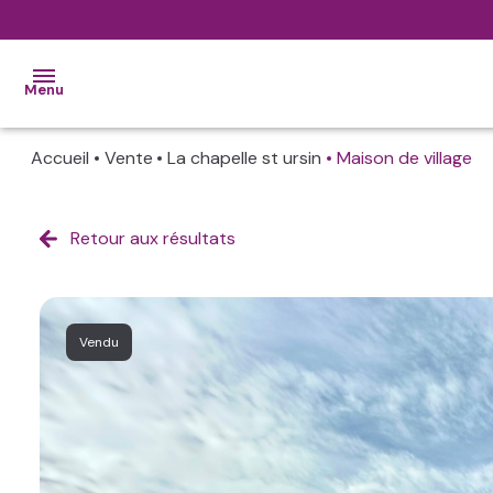
Menu
Accueil
Vente
La chapelle st ursin
Maison de village
ACCUEIL
VENTES
Retour aux résultats
ALERTE
MAIL
L'AGENCE
Vendu
CONTACT
ESTIMATION
NOS
BIENS
VENDUS