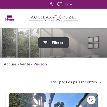
0
Fr
Menu
ACCUEIL
Filtrer
VENTES
ALERTE
Accueil
Vente
Vierzon
MAIL
L'AGENCE
Trier par Les plus récentes
CONTACT
ESTIMATION