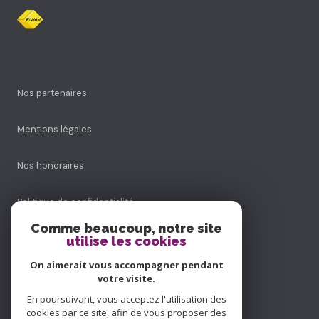
Nos partenaires
Mentions légales
Nos honoraires
Politique de confidentialité
Comme beaucoup, notre site
Admin
utilise les cookies
On aimerait vous accompagner pendant
Politique RGPD
votre visite.
En poursuivant, vous acceptez l'utilisation des
Cookies
cookies par ce site, afin de vous proposer des