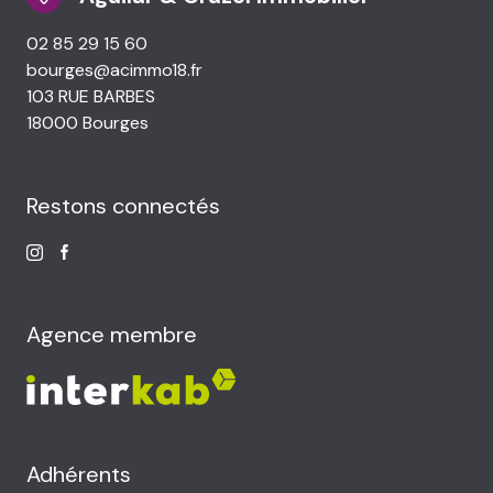
NOS
BIENS
02 85 29 15 60
VENDUS
bourges@acimmo18.fr
103 RUE BARBES
LOCAL
18000 Bourges
PRO
Restons connectés
Agence membre
Adhérents